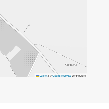
Leaflet
|
©
OpenStreetMap
contributors