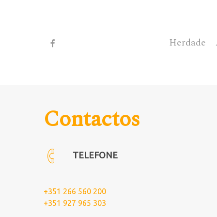
Skip
to
main
facebook
Herdade
content
Contactos
TELEFONE
+351 266 560 200
+351 927 965 303